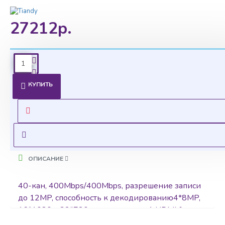
27212р.
Ценовая политика
КУПИТЬ
Уточнить цены на опт можно у менеджера
Оставить запрос
ОПИСАНИЕ
40-кан, 400Mbps/400Mbps, разрешение записи
до 12MP, способность к декодированию4*8MP,
16*1080p, 32*720p, видеовыход: 1 HDMI &
1VGA non-параллельный выход, вход/выход