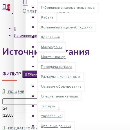
0
Гибридные видеорегистраторы
Оплата
Информация
Кабель
Комплекты видеонаблюдения
Источники питания
Крепления
Микрофоны
Источники питания
Монтаж камер
Передача сигнала
ФИЛЬТР
Сбросить
Разъемы и коннекторы
Сетевое оборудование
ПО ЦЕНЕ
Специальные камеры
Тестеры
р.
р.
Управление
Хранение данных
ПОДКАТЕГОРИИ