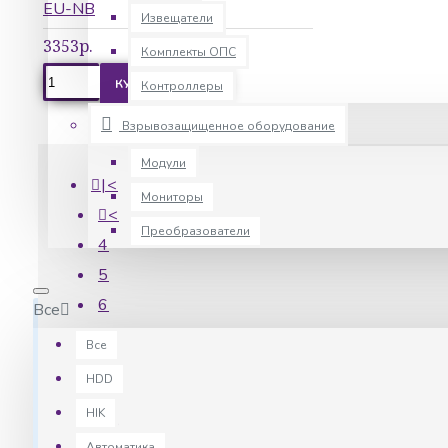
EU-NB
Извещатели
3353р.
Комплекты ОПС
КУПИТЬ
Контроллеры
Взрывозащищенное оборудование
Модули
|<
Мониторы
<
Преобразователи
4
5
6
Все
7
Все
8
HDD
9
HIK
10
Автоматика