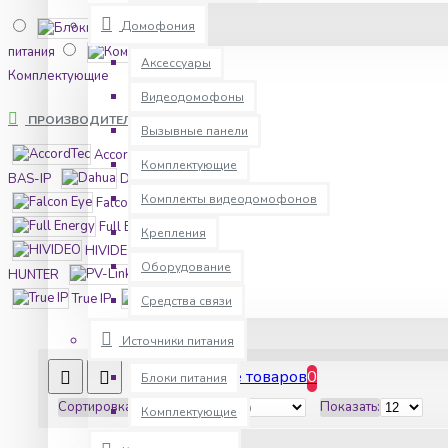
Домофония
Блоки
питания
Аксессуары
Комплектующие
Видеодомофоны
ПРОИЗВОДИТЕЛИ
Вызывные панели
AccordTec
Комплектующие
BAS-IP
Dahua
Комплекты видеодомофонов
Falcon Eye
Full Energy
Крепления
HIVIDEO
Оборудование
HUNTER
PV-Link
True IP
UNV
Средства связи
Источники питания
Сравнение товаров
0
Блоки питания
Сортировка:
Показать:
Комплектующие