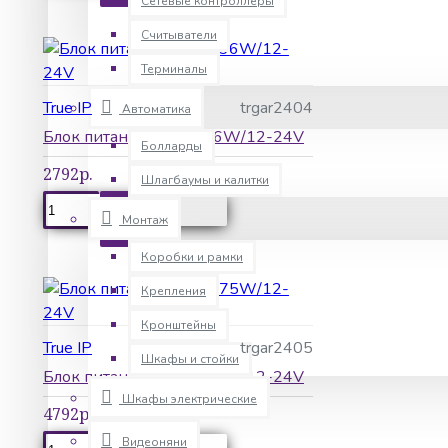
Сетевые контроллеры
Считыватели
Терминалы
True IP
trgar2404
Автоматика
Блок питания True IP 36W/12-24V
Болларды
2792р.
Шлагбаумы и калитки
КУПИТЬ
Монтаж
Коробки и рамки
Крепления
Кронштейны
True IP
trgar2405
Шкафы и стойки
Блок питания True IP 75W/12-24V
Шкафы электрические
4792р.
Видеоняни