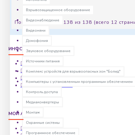
11
12
Взрывозащищенное оборудование
Видеонаблюдение
Показано с 133 по 138 из 138 (всего 12 стран
Видеоняни
Домофония
ИНФОРМАЦИЯ
Звуковое оборудование
Источники питания
О нас
Доставка
Комплекс устройств для взрывоопасных зон "Болид"
Оплата
Компьютеры с установленным программным обеспечением
Условия соглашения
Контроль доступа
Медиаконвертеры
Монтаж
МОЙ АККАУНТ
Охранные системы
Мой аккаунт
Программное обеспечение