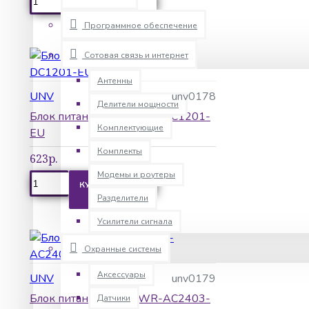
КУПИТЬ
Программное обеспечение
Сотовая связь и интернет
Антенны
UNV
unv0178
Делители мощности
Блок питания UNV PWR-DC1201-
Комплектующие
EU
Комплекты
623р.
Модемы и роутеры
КУПИТЬ
Разделители
Усилители сигнала
Охранные системы
Аксессуары
UNV
unv0179
Блок питания UNV PWR-AC2403-
Датчики