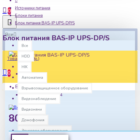
Источники питания
0
Блоки питания
Блок питания BAS-IP UPS-DP/S
Все
Блок питания BAS-IP UPS-DP/S
Все
HDD
Товаров: 0 (0р.)
HIK
0
Автоматика
Наличие:
Ваша корзина пуста!
В наличии
Взрывозащищенное оборудование
Артикул:
trgar1294
Видеонаблюдение
Видеоняни
8052р.
Домофония
Звуковое оборудование