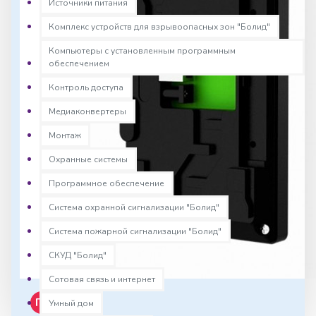
Источники питания
Комплекс устройств для взрывоопасных зон "Болид"
Компьютеры с установленным программным
обеспечением
Контроль доступа
Медиаконвертеры
Монтаж
Охранные системы
Программное обеспечение
Система охранной сигнализации "Болид"
Система пожарной сигнализации "Болид"
СКУД "Болид"
Сотовая связь и интернет
Предзаказ
Умный дом