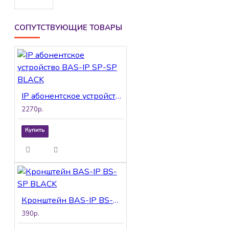
замка, управления
режимом «Не
СОПУТСТВУЮЩИЕ ТОВАРЫ
беспокоить»,
электронной
регулировки
громкости, а также
для вызова лифта на
этаж.
IP абонентское устройство BAS-IP SP-SP BLACK
2270р.
Купить
Кронштейн BAS-IP BS-SP BLACK
390р.