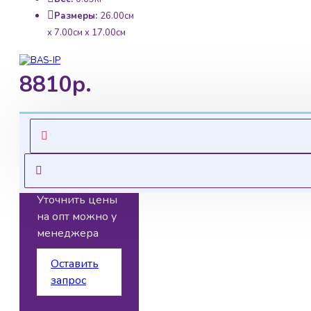
Размеры:
26.00см
x 7.00см x 17.00см
8810р.
Ценовая
политика
Уточнить цены
на опт можно у
менеджера
Оставить
запрос