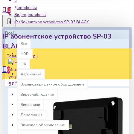
Домофония
0
Видеодомофоны
IP абонентское устройство SP-03 BLACK
Все
IP абонентское устройство SP-03
Все
BLACK
HDD
Товаров: 0 (0р.)
HIK
0
Автоматика
Ваша корзина пуста!
Взрывозащищенное оборудование
Видеонаблюдение
Видеоняни
Домофония
Звуковое оборудование