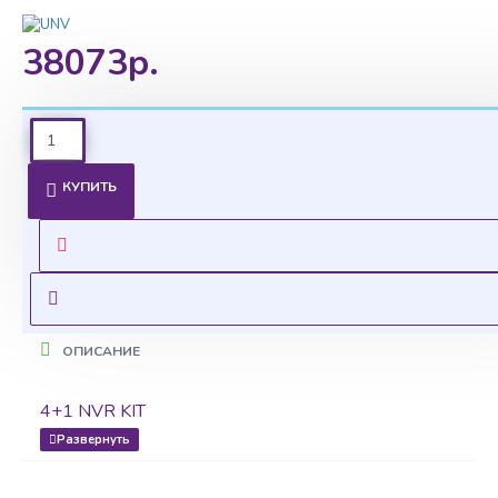
38073р.
Ценовая политика
КУПИТЬ
Уточнить цены на опт можно у менеджера
Оставить запрос
ОПИСАНИЕ
4+1 NVR KIT