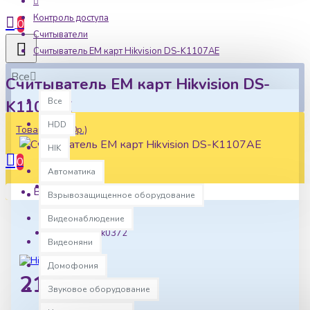
Контроль доступа
0
Считыватели
Считыватель EM карт Hikvision DS-K1107AE
Все
Считыватель EM карт Hikvision DS-
Все
K1107AE
HDD
Товаров: 0 (0р.)
HIK
0
Автоматика
Ваша корзина пуста!
Взрывозащищенное оборудование
Наличие:
В наличии
Видеонаблюдение
Артикул:
hk0372
Видеоняни
Домофония
2102р.
Звуковое оборудование