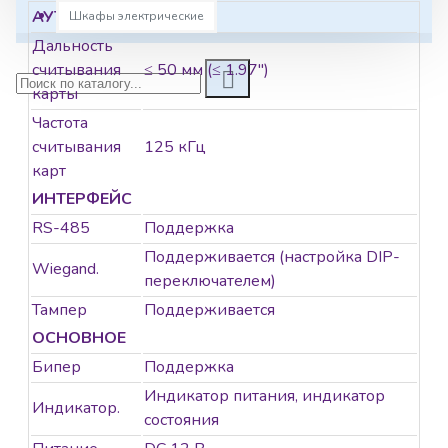
АУТЕНТИФИКАЦИЯ
Шкафы электрические
Дальность
считывания
≤ 50 мм (≤ 1.97″)
карты
Частота
считывания
125 кГц
карт
ИНТЕРФЕЙС
RS-485
Поддержка
Поддерживается (настройка DIP-
Wiegand.
переключателем)
Тампер
Поддерживается
ОСНОВНОЕ
Бипер
Поддержка
Индикатор питания, индикатор
Индикатор.
состояния