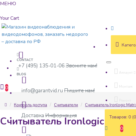
МЕНЮ
Your Cart
Катего
CONTACT
+7 (495) 135-01-06
Звоните нам!
Аккаунт
BLOG
0
Монтаж
info@garantvid.ru
Пишите нам!
Ремонт
Контроль доступа
Считыватели
Считыватель Ironlogic Matri
Доставка
Информация
Товаров: 0 (0
Считыватель Ironlogic Matrix
0