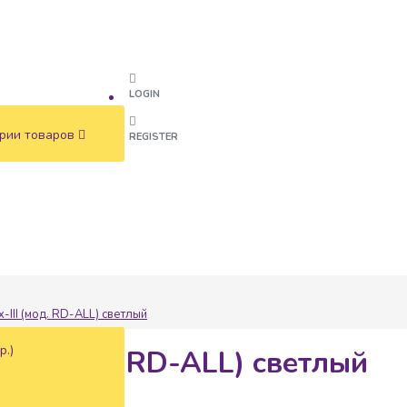
LOGIN
рии товаров
REGISTER
x-III (мод. RD-ALL) светлый
р.)
-III (мод. RD-ALL) светлый