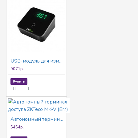
USB-модуль для измерения температуры ZKTeco TDM95E
9071р.
Купить
Автономный терминал доступа ZKTeco MK-V (EM)
5454р.