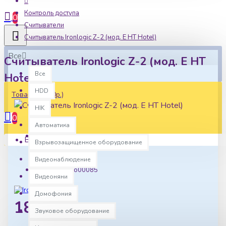
Контроль доступа
0
Считыватели
Считыватель Ironlogic Z-2 (мод. E HT Hotel)
Все
Считыватель Ironlogic Z-2 (мод. E HT
Все
Hotel)
HDD
Товаров: 0 (0р.)
HIK
0
Автоматика
Ваша корзина пуста!
Взрывозащищенное оборудование
Наличие:
В наличии
Видеонаблюдение
Артикул:
ilo00085
Видеоняни
Домофония
18650р.
Звуковое оборудование