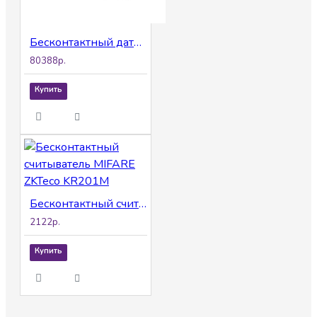
Бесконтактный датчик BioSmart Thermoscan H
80388р.
Купить
Бесконтактный считыватель MIFARE ZKTeco KR201M
2122р.
Купить