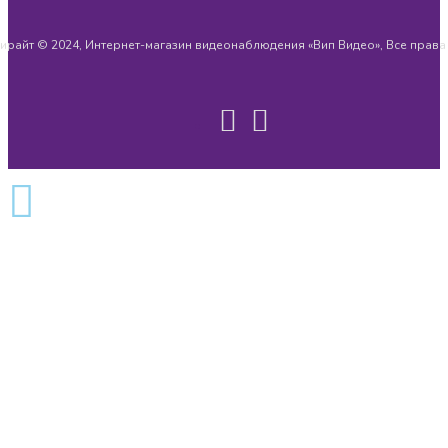
ирайт © 2024, Интернет-магазин видеонаблюдения «Вип Видео», Все прав