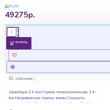
49275р.
Ценовая политика
КУПИТЬ
Уточнить цены на опт можно у менеджера
Оставить запрос
ОПИСАНИЕ
Шлагбаум 3.4-6м Стрела: телескопическая, 3.4-
6м Направление стрелы: влево Скорость
подъема: 6 с.; Скорость падения: 6 с.; AC 110-
240В (по умолчанию 220 В,