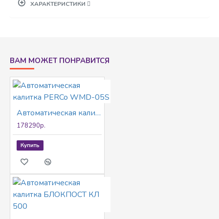
ХАРАКТЕРИСТИКИ
переключаемый);100Вт; -30 °C~80 °C; IP54;
Бесщеточный двигатель; Количество циклов до
отказа: 2,500,000; В комплекте: стрела + тумба +
мотор + блок управления + пружины φ6.5*1 шт +
беспроводной пульт *2шт + стойки для стрелы
ВАМ МОЖЕТ ПОНРАВИТСЯ
Автоматическая калитка PERCo WMD-05S
178290р.
Купить