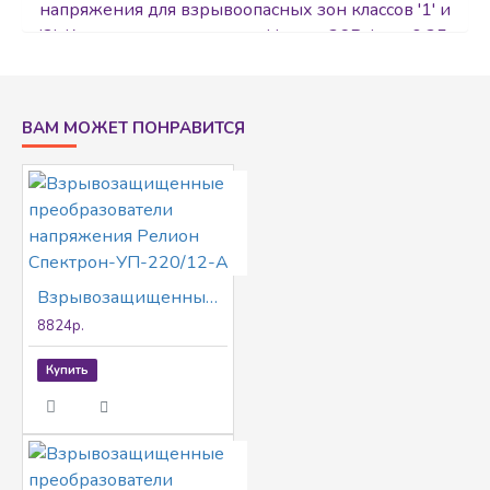
напряжения для взрывоопасных зон классов '1' и
'2'. Корпус - алюмин. сплав. Uвых - 36В. Iвых 0,35
А. Марк. взрыв. 1ЕхdIICT5. Габаритный размер
140х140х77
ВАМ МОЖЕТ ПОНРАВИТСЯ
Взрывозащищенные преобразователи напряжения Релион Спектрон-УП-220/12-А
8824р.
Купить