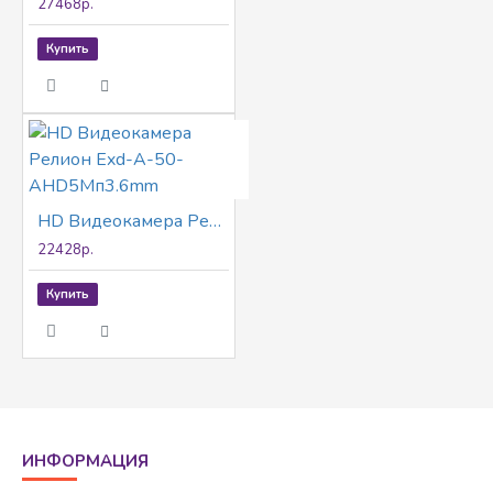
27468р.
Купить
HD Видеокамера Релион Exd-А-50-AHD5Мп3.6mm
22428р.
Купить
ИНФОРМАЦИЯ