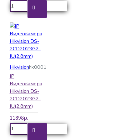
Hikvision
hk0001
IP
Видеокамера
Hikvision DS-
2CD2023G2-
IU(2.8mm)
11898р.