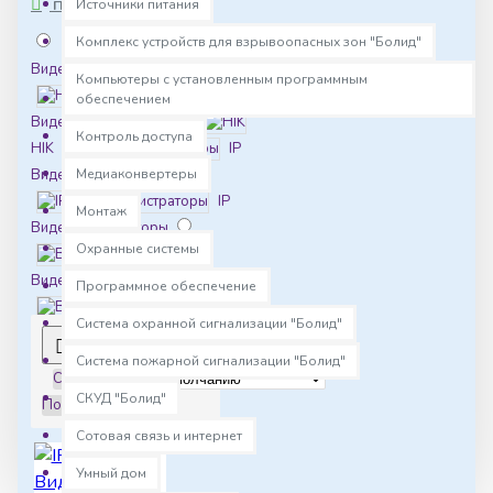
Источники питания
ПОДКАТЕГОРИИ
Комплекс устройств для взрывоопасных зон "Болид"
HD
Видеокамеры
Компьютеры с установленным программным
HD
обеспечением
Видеорегистраторы
Контроль доступа
HIK
IP
Видеокамеры
Медиаконвертеры
IP
Монтаж
Видеорегистраторы
Охранные системы
Видеодомофоны
Программное обеспечение
Система охранной сигнализации "Болид"
Видеонаблюдение
0
Вызывные
Система пожарной сигнализации "Болид"
Сортировка:
панели
СКУД "Болид"
Показать:
Домофония
Замки
Сотовая связь и интернет
Ключи и
брелки
Кнопки
Умный дом