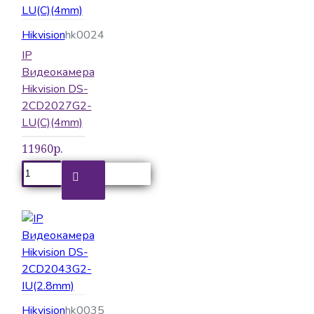
Hikvision
hk0024
IP
Видеокамера
Hikvision DS-
2CD2027G2-
LU(C)(4mm)
11960р.
Hikvision
hk0035