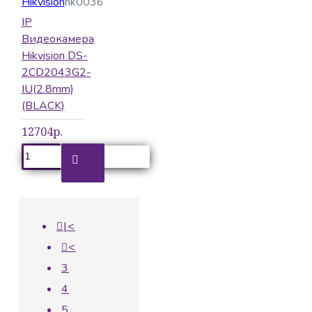
Hikvision
hk0036
IP
Видеокамера
Hikvision DS-
2CD2043G2-
IU(2.8mm)
(BLACK)
12704р.
|<
<
3
4
5