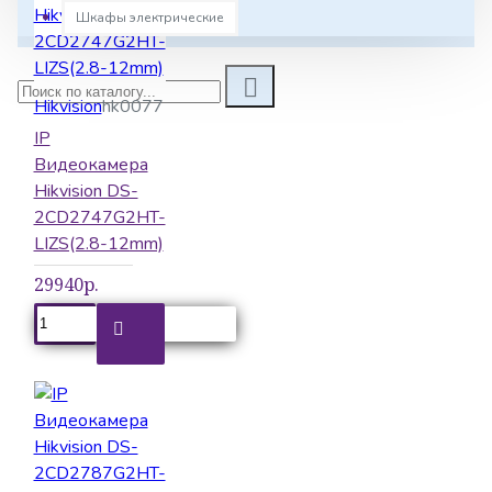
Шкафы электрические
Комплектующие
Комплекты видеодомофонов
Hikvision
hk0077
Контроль
доступа
IP
Крепления
Видеокамера
Hikvision DS-
Металлодетекторы
2CD2747G2HT-
Микрофоны
LIZS(2.8-12mm)
Передача
29940р.
сигнала
Проходные и турникеты
Сетевое оборудование
Сетевые контроллеры
Считыватели