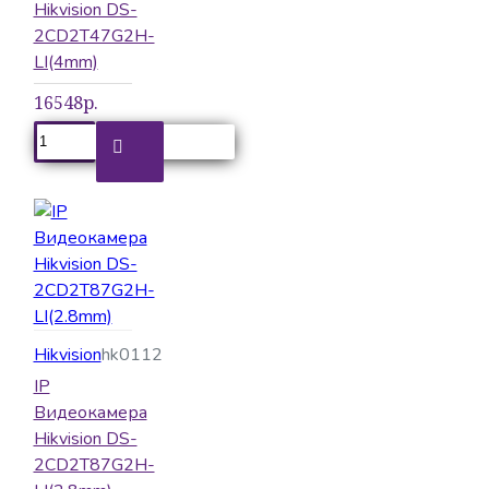
Hikvision DS-
2CD2T47G2H-
LI(4mm)
16548р.
Hikvision
hk0112
IP
Видеокамера
Hikvision DS-
2CD2T87G2H-