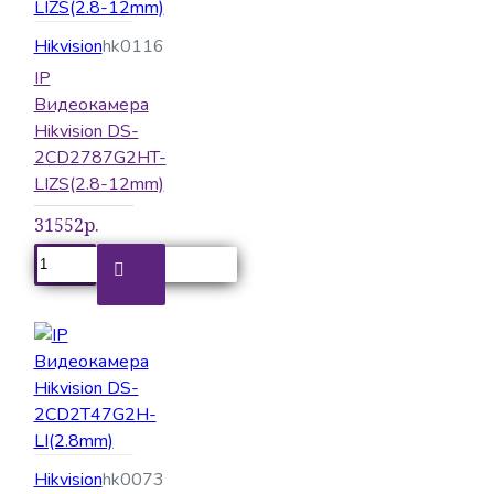
Терминалы
Управление
Hikvision
hk0116
IP
Шлагбаумы и калитки
Видеокамера
Hikvision DS-
2CD2787G2HT-
LIZS(2.8-12mm)
31552р.
Hikvision
hk0073