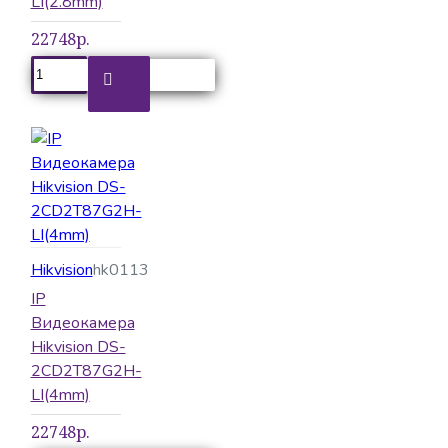
LI(2.8mm)
22748р.
Hikvision
hk0113
IP
Видеокамера
Hikvision DS-
2CD2T87G2H-
LI(4mm)
22748р.