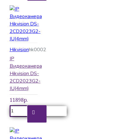
Hikvision
hk0002
IP
Видеокамера
Hikvision DS-
2CD2023G2-
IU(4mm)
11898р.