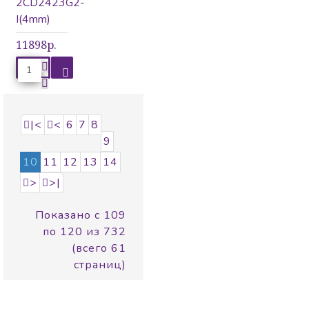
2CD2423G2-
I(4mm)
11898р.
|<
<
6
7
8
9
10
11
12
13
14
>
>|
Показано с 109
по 120 из 732
(всего 61
страниц)