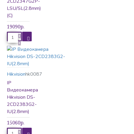
2CD2347G2P-
LSU/SL(2.8mm)
(C)
Проходные и турникеты
19090р.
Сетевое оборудование
Hikvision
hk0087
Сетевые контроллеры
IP
Видеокамера
Hikvision DS-
Считыватели
Терминалы
2CD2383G2-
IU(2.8mm)
15060р.
Управление