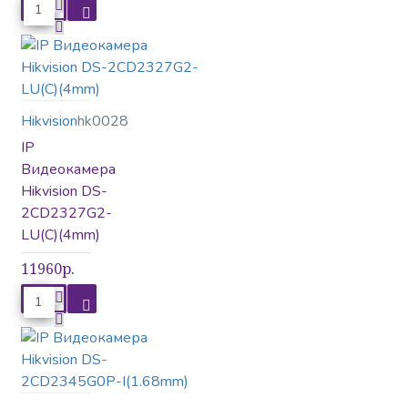
Домофония
Замки
Hikvision
hk0028
IP
Ключи и брелки
Кнопки
Видеокамера
Hikvision DS-
2CD2327G2-
Комплектующие
LU(C)(4mm)
11960р.
Комплекты
видеодомофонов