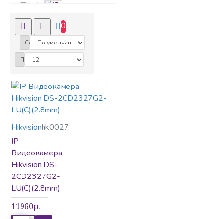
HIK
IP Видеокамеры
0
Сортировка:
Показать:
IP Видеорегистраторы
Видеодомофоны
Hikvision
hk0027
IP
Видеонаблюдение
Видеокамера
Hikvision DS-
2CD2327G2-
LU(C)(2.8mm)
Вызывные панели
11960р.