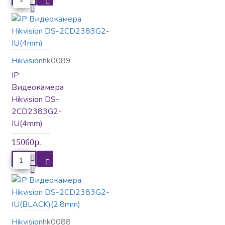
Шлагбаумы и калитки
Hikvision
hk0089
IP
Видеокамера
Hikvision DS-
2CD2383G2-
IU(4mm)
15060р.
Hikvision
hk0088