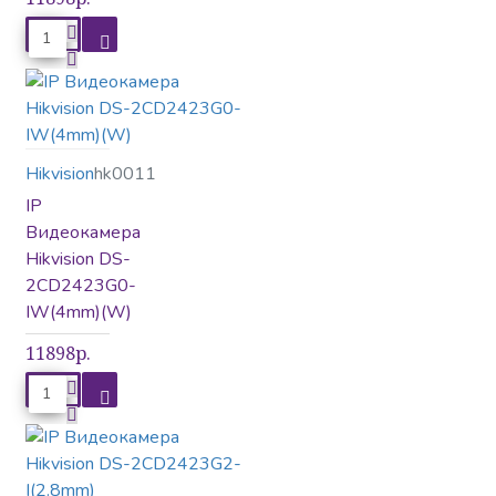
Hikvision
hk0011
IP
Видеокамера
Hikvision DS-
2CD2423G0-
IW(4mm)(W)
11898р.