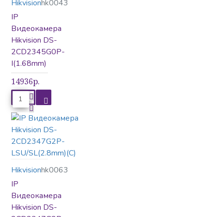
Hikvision
hk0043
Контроль доступа
IP
Видеокамера
Hikvision DS-
2CD2345G0P-
Крепления
I(1.68mm)
14936р.
Металлодетекторы
Микрофоны
Hikvision
hk0063
IP
Передача сигнала
Видеокамера
Hikvision DS-