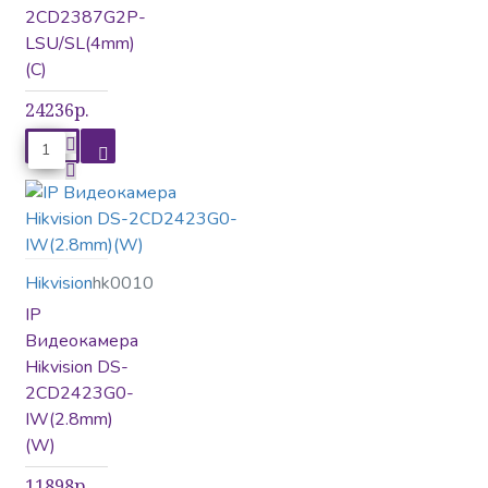
2CD2387G2P-
LSU/SL(4mm)
(C)
24236р.
Hikvision
hk0010
IP
Видеокамера
Hikvision DS-
2CD2423G0-
IW(2.8mm)
(W)
11898р.