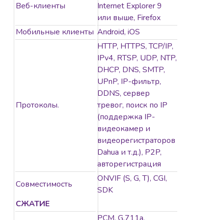
Веб-клиенты
Internet Explorer 9
или выше, Firefox
Мобильные клиенты
Android, iOS
HTTP, HTTPS, TCP/IP,
IPv4, RTSP, UDP, NTP,
DHCP, DNS, SMTP,
UPnP, IP-фильтр,
DDNS, сервер
Протоколы.
тревог, поиск по IP
(поддержка IP-
видеокамер и
видеорегистраторов
Dahua и т.д.), P2P,
авторегистрация
ONVIF (S, G, T), CGI,
Совместимость
SDK
СЖАТИЕ
PCM, G.711a,