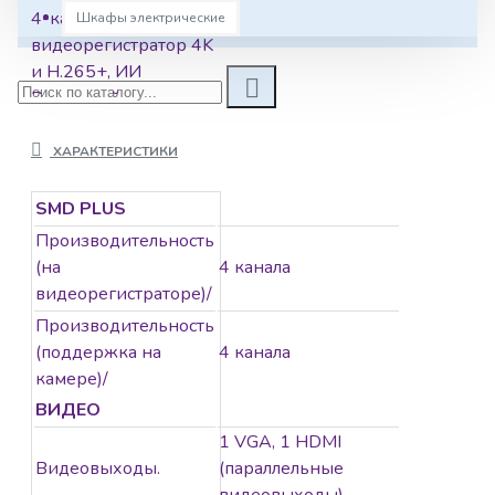
4-канальный IP-
Шкафы электрические
видеорегистратор 4K
и H.265+, ИИ
Входящий поток до
80Мбит/с; сжатие:
H.265+, H.265, H.264+,
ХАРАКТЕРИСТИКИ
H.264, MJPEG;
разрешение записи
SMD PLUS
до 12Мп; накопители:
Производительность
1 SATA III до 10Тбайт;
(на
4 канала
воспроизведение:
видеорегистраторе)/
4кн@1080p,
Производительность
1кн@12Мп;
(поддержка на
4 канала
видеовыходы: 1
камере)/
HDMI, 1 VGA; cеть: 1
ВИДЕО
RJ45 100Мбит/с;
1 VGA, 1 HDMI
aудиовх/вых: 1/1;
Видеовыходы.
(параллельные
питание: 12В(DC);