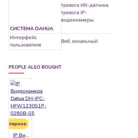
тревога ИК-датчика,
тревога IP-
видеокамеры
СИСТЕМА DAHUA
Интерфейс
Веб, локальный
пользователя
PEOPLE ALSO BOUGHT
опулярное
IP Видеокамера Dahua DH-IPC-HFW1230S1P-0280B-S5