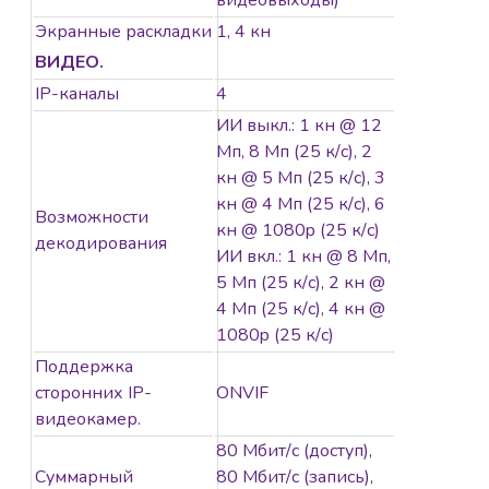
видеовыходы)
видеоаналитика: 1кн
распознавание лиц
Экранные раскладки
1, 4 кн
или 1кн охрана
ВИДЕО.
периметра или 4кн
IP-каналы
4
SMD, до 10 БД лиц и
ИИ выкл.: 1 кн @ 12
5000 лиц;
Мп, 8 Мп (25 к/с), 2
видеоаналитика с
кн @ 5 Мп (25 к/с), 3
камер (все кн):
кн @ 4 Мп (25 к/с), 6
детектор лиц,
Возможности
кн @ 1080p (25 к/с)
распознавание лиц,
декодирования
ИИ вкл.: 1 кн @ 8 Мп,
охрана периметра,
5 Мп (25 к/с), 2 кн @
SMD
4 Мп (25 к/с), 4 кн @
1080p (25 к/с)
Поддержка
сторонних IP-
ONVIF
видеокамер.
80 Мбит/с (доступ),
Суммарный
80 Мбит/с (запись),