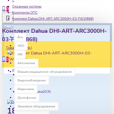
Охранные системы
0
Комплекты ОПС
Комплект Dahua DHI-ART-ARC3000H-03-FW2(868)
Все
Комплект Dahua DHI-ART-ARC3000H-
Все
03-FW2(868)
HDD
Товаров: 0 (0р.)
HIK
0
Автоматика
Ваша корзина пуста!
Взрывозащищенное оборудование
Наличие:
Видеонаблюдение
В наличии
Видеоняни
Артикул:
daha0035
Домофония
Звуковое оборудование
18823р.