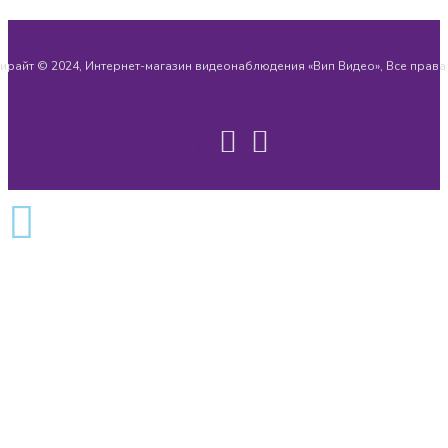
ирайт © 2024, Интернет-магазин видеонаблюдения «Вип Видео», Все прав