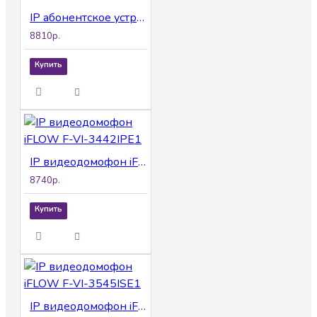
IP абонентское устройство SP-03 WHITE
8810р.
Купить
IP видеодомофон iFLOW F-VI-3442IPE1
8740р.
Купить
IP видеодомофон iFLOW F-VI-3545ISE1