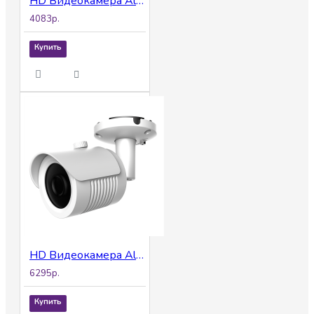
HD Видеокамера AltCam DCF54IR
4083р.
Купить
HD Видеокамера AltCam DCF81IR
6295р.
Купить