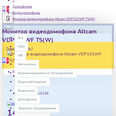
Домофония
0
Видеодомофоны
Монитор видеодомофона Altcam VDP102WF TS(W)
Все
Монитор видеодомофона Altcam
Все
VDP102WF TS(W)
HDD
Товаров: 0 (0р.)
HIK
0
Автоматика
Ваша корзина пуста!
Взрывозащищенное оборудование
Наличие:
Видеонаблюдение
В наличии
Видеоняни
Артикул:
alc0136
Домофония
Звуковое оборудование
14000р.