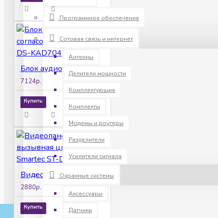
Программное обеспечение
Сотовая связь и интернет
Антенны
Блок аудио/видео согласования Hikvision DS-KAD704
Делители мощности
7124р.
Комплектующие
Купить
Комплекты
Модемы и роутеры
Разделители
Усилители сигнала
Видеопанель вызывная цветная Smartec ST-DS104С-BR
Охранные системы
2880р.
Аксессуары
Купить
Датчики