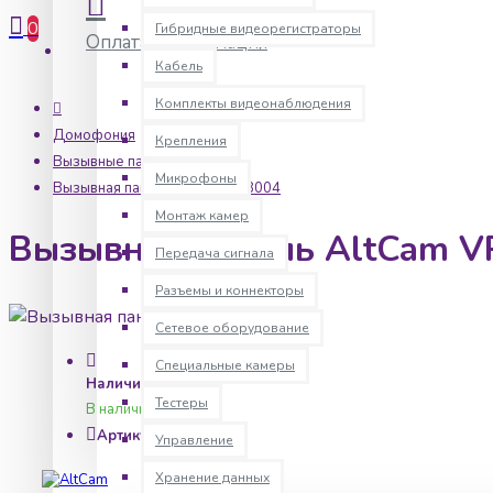
0
Гибридные видеорегистраторы
Оплата
Информация
Кабель
Комплекты видеонаблюдения
Домофония
Крепления
Вызывные панели
Микрофоны
Вызывная панель AltCam VP8004
Монтаж камер
Вызывная панель AltCam V
Передача сигнала
Разъемы и коннекторы
Сетевое оборудование
Специальные камеры
Наличие:
Тестеры
В наличии
Артикул:
alc0107
Управление
Хранение данных