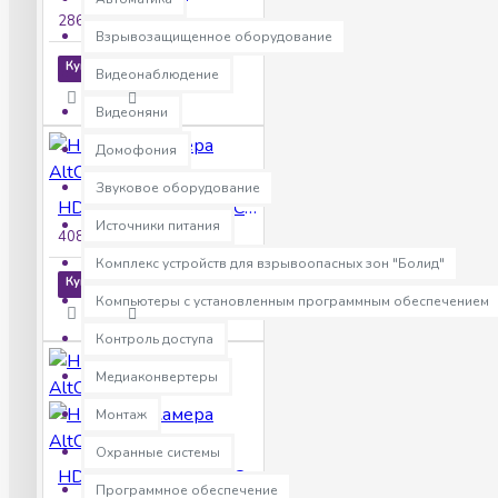
2863р.
Взрывозащищенное оборудование
Купить
Видеонаблюдение
Видеоняни
Домофония
Звуковое оборудование
HD Видеокамера AltCam DCF54IR
Источники питания
4083р.
Комплекс устройств для взрывоопасных зон "Болид"
Купить
Компьютеры с установленным программным обеспечением
Контроль доступа
Медиаконвертеры
Монтаж
Охранные системы
HD Видеокамера AltCam DCF81IR
Программное обеспечение