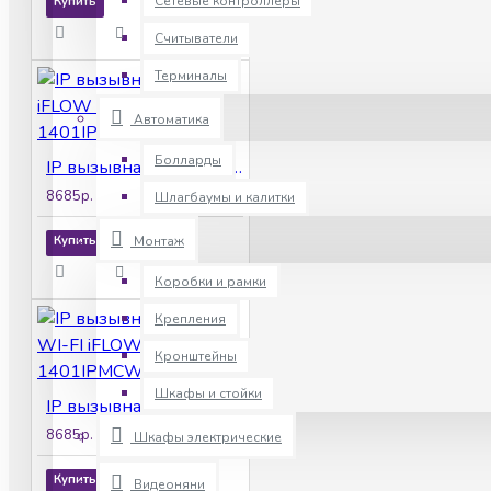
Сетевые контроллеры
Купить
Считыватели
Терминалы
Автоматика
Болларды
IP вызывная панель iFLOW F-VI-1401IPMCE1
8685р.
Шлагбаумы и калитки
Купить
Монтаж
Коробки и рамки
Крепления
Кронштейны
Шкафы и стойки
IP вызывная панель с WI-FI iFLOW F-VI-1401IPMCWE1
8685р.
Шкафы электрические
Купить
Видеоняни