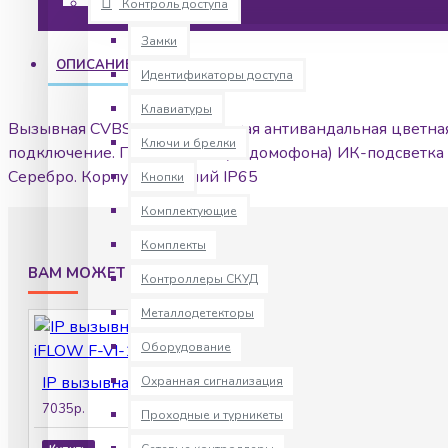
Контроль доступа
Замки
ОПИСАНИЕ
Идентификаторы доступа
Клавиатуры
Вызывная CVBS 4-х абонентская антивандальная цветная 
Ключи и брелки
подключение. Питание 12В (от домофона) ИК-подсветка 1
Серебро. Корпус алюминий IP65
Кнопки
Комплектующие
Комплекты
ВАМ МОЖЕТ ПОНРАВИТСЯ
Контроллеры СКУД
Металлодетекторы
Оборудование
IP вызывная панель iFLOW F-VI-1400IPCE1
Охранная сигнализация
7035р.
Проходные и турникеты