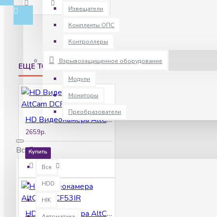
Извещатели
Комплекты ОПС
Контроллеры
Взрывозащищенное оборудование
ЕЩЕ ТОВАРЫ ПРОИЗВОДИТЕЛЯ
Модули
Мониторы
Преобразователи
HD Видеокамера AltCam DCF24IR
2659р.
Все
Купить
Все
HDD
HIK
HD Видеокамера AltCam DCF53IR
Автоматика