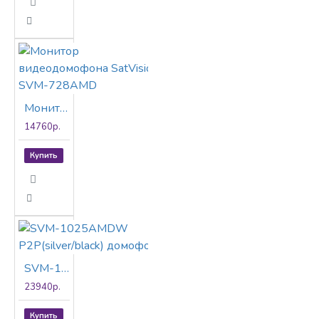
Монитор видеодомофона SatVision SVM-728AMD
14760р.
Купить
SVM-1025AMDW P2P(silver/black) домофон
23940р.
Купить