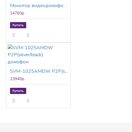
Монитор видеодомофона SatVision SVM-728AMD
14760р.
Купить
SVM-1025AMDW P2P(silver/black) домофон
23940р.
Купить