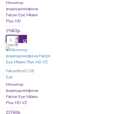
Монитор
Комплекты
видеодомофона
видеодомофонов
Falcon Eye Milano
Plus HD
19463р.
Контроль доступа
Сетевое оборудование
Falcon
flce0138
Eye
Монитор
Средства связи
видеодомофона
Falcon Eye Milano
Plus HD VZ
23760р.