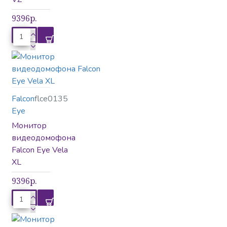
9396р.
Falcon
flce0135
Eye
Монитор
видеодомофона
Falcon Eye Vela
XL
9396р.