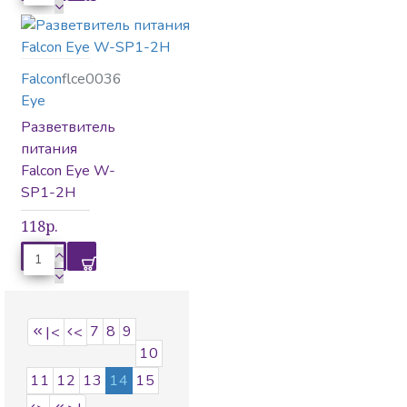
Falcon
flce0036
Eye
Разветвитель
питания
Falcon Eye W-
SP1-2H
118р.
7
8
9
|<
<
10
11
12
13
14
15