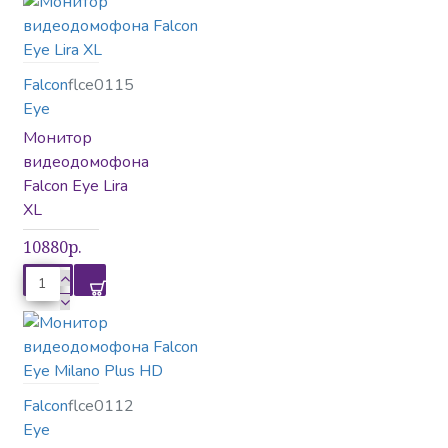
Вызывные панели
Falcon
flce0115
Домофония
Замки
Eye
Монитор
видеодомофона
Falcon Eye Lira
Источники питания
Кнопки
XL
10880р.
Комплектующие
Комплектующие
Falcon
flce0112
Eye