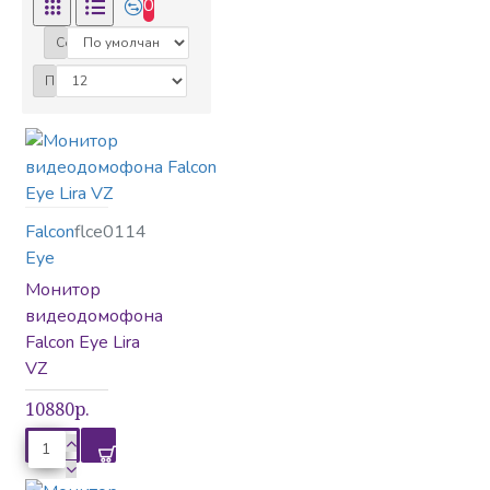
IP Видеокамеры
0
Сортировка:
Показать:
IP Видеорегистраторы
Блоки питания
Falcon
flce0114
Eye
Монитор
Видеодомофоны
видеодомофона
Falcon Eye Lira
VZ
Видеонаблюдение
10880р.