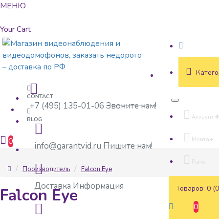
МЕНЮ
Your Cart
Катего
CONTACT
+7 (495) 135-01-06
Звоните нам!
Аккаунт
BLOG
0
Монтаж
info@garantvid.ru
Пишите нам!
Ремонт
Производитель
Falcon Eye
Доставка
Информация
Товаров: 0 (0
Falcon Eye
0