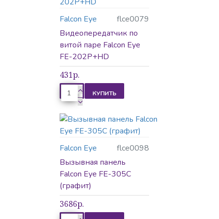
Falcon Eye
flce0079
Видеопередатчик по
витой паре Falcon Eye
FE-202P+HD
431р.
КУПИТЬ
Falcon Eye
flce0098
Вызывная панель
Falcon Eye FE-305C
(графит)
3686р.