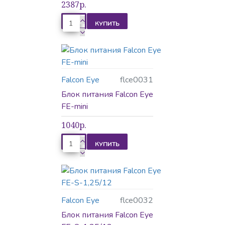
2387р.
Видеодомофоны
КУПИТЬ
Видеонаблюдение
Falcon Eye
flce0031
Блок питания Falcon Eye
FE-mini
Вызывные панели
1040р.
КУПИТЬ
Домофония
Замки
Falcon Eye
flce0032
Источники питания
Кнопки
Блок питания Falcon Eye