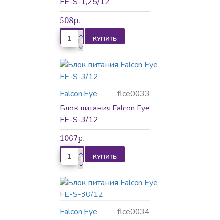
FE-S-1,25/12
508р.
Комплектующие
КУПИТЬ
Комплектующие
Falcon Eye
flce0033
Блок питания Falcon Eye
Комплекты
FE-S-3/12
видеодомофонов
1067р.
КУПИТЬ
Контроль доступа
Falcon Eye
flce0034