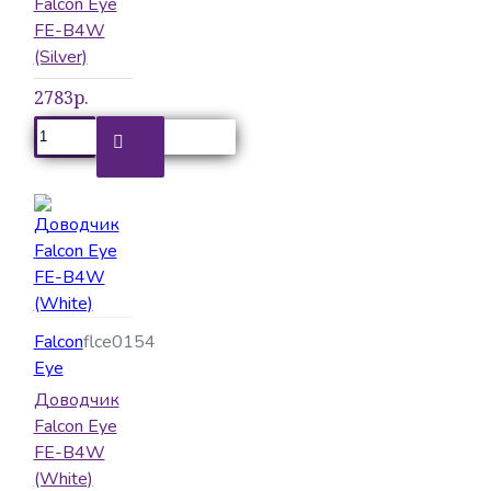
Falcon Eye
FE-B4W
(Silver)
2783р.
Falcon
flce0154
Eye
Доводчик
Falcon Eye
FE-B4W
(White)