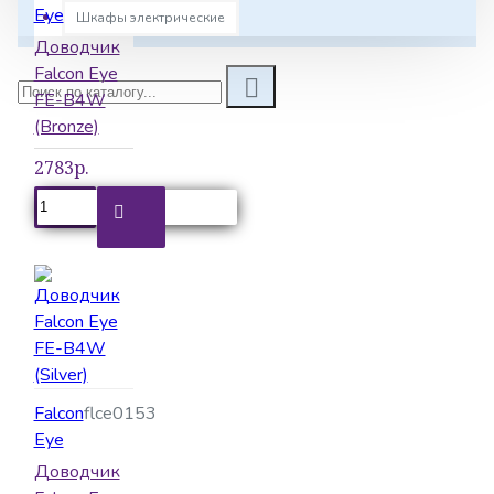
Eye
Шкафы электрические
Доводчик
Комплекты видеодомофонов
Falcon Eye
Контроль
FE-B4W
доступа
(Bronze)
Сетевое оборудование
2783р.
Средства
связи
Falcon
flce0153
Eye
Доводчик