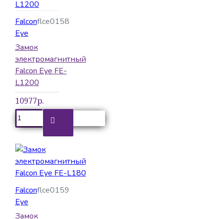
Falcon
flce0158
Eye
Замок
электромагнитный
Falcon Eye FE-
L1200
10977р.
Falcon
flce0159
Eye
Замок