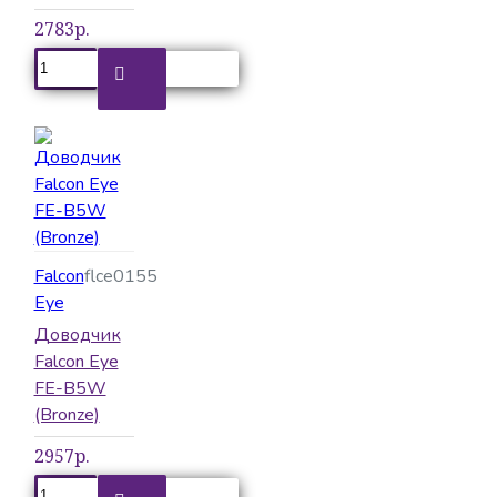
2783р.
Falcon
flce0155
Eye
Доводчик
Falcon Eye
FE-B5W
(Bronze)
2957р.