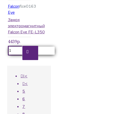
Falcon
flce0163
Eye
Замок
электромагнитный
Falcon Eye FE-L350
4439р.
|<
<
5
6
7