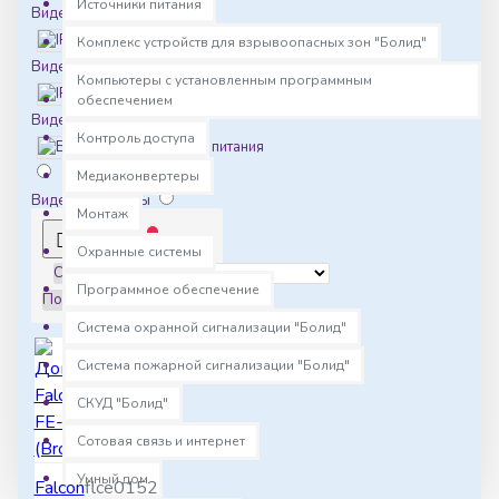
Источники питания
Видеорегистраторы
IP
Комплекс устройств для взрывоопасных зон "Болид"
Видеокамеры
Компьютеры с установленным программным
IP
обеспечением
Видеорегистраторы
Контроль доступа
Блоки питания
Медиаконвертеры
Видеодомофоны
Монтаж
0
Охранные системы
Видеонаблюдение
Сортировка:
Вызывные
Программное обеспечение
Показать:
панели
Система охранной сигнализации "Болид"
Домофония
Замки
Система пожарной сигнализации "Болид"
Источники питания
СКУД "Болид"
Кнопки
Комплектующие
Сотовая связь и интернет
Умный дом
Falcon
flce0152
Комплектующие