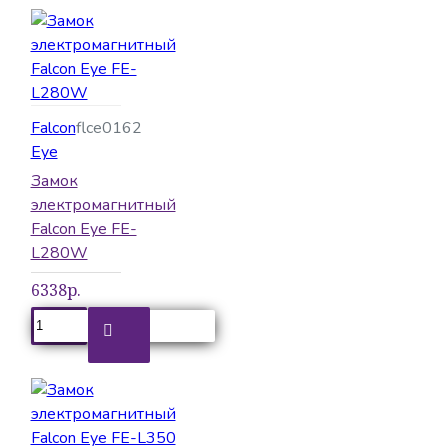
Falcon
flce0162
Eye
Замок
электромагнитный
Falcon Eye FE-
L280W
6338р.